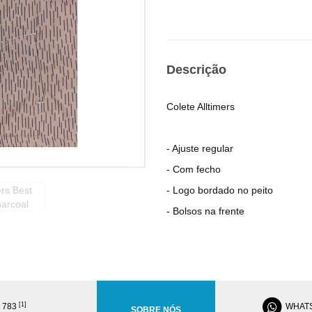
Descrição
Colete Alltimers
- Ajuste regular
- Com fecho
- Logo bordado no peito
- Bolsos na frente
[1]
8 783
WHAT
SOBRE NÓS