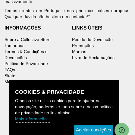
massivamente.
Temos clientes em Portugal e nos principais países europeus.
Qualquer dúvida não hesitem em contactar!"
INFORMAÇÕES
LINKS ÚTEIS
Sobre a Collective Store
Pedido de Devolução
Tamanhos
Promoções
Termos & Condições e
Marcas
Devoluções
Livro de Reclamações
Política de Privacidade
FAQs
Skate
Mapa do Site
COOKIES & PRIVACIDADE
O nosso site utiliza cookies para te ajudar na
navegação, poderás ler tudo sobre a nossa politica
de privacidade no link abaixo
Collective Store © 2026.
Mais informação +
[1]
CHAMADA PARA REDE MÓVEL NACIONAL
Aceitar condições