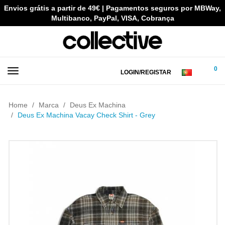
Envios grátis a partir de 49€ | Pagamentos seguros por MBWay,
Multibanco, PayPal, VISA, Cobrança
0
LOGIN/REGISTAR
Home
Marca
Deus Ex Machina
Deus Ex Machina Vacay Check Shirt - Grey