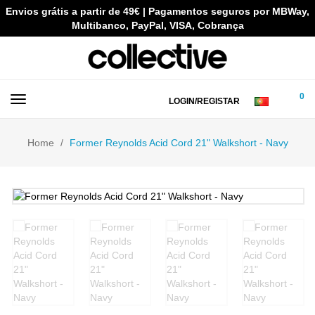
Envios grátis a partir de 49€ | Pagamentos seguros por MBWay,
Multibanco, PayPal, VISA, Cobrança
0
LOGIN/REGISTAR
Home
Former Reynolds Acid Cord 21" Walkshort - Navy