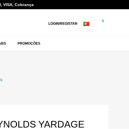
l, VISA, Cobrança
0
LOGIN/REGISTAR
ABS
PROMOÇÕES
ck
YNOLDS YARDAGE