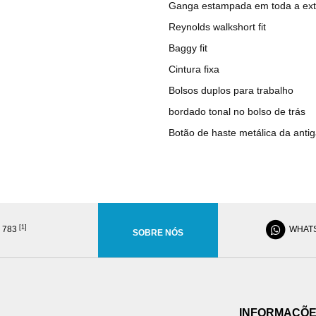
Ganga estampada em toda a ext
Reynolds walkshort fit
Baggy fit
Cintura fixa
Bolsos duplos para trabalho
bordado tonal no bolso de trás
Botão de haste metálica da anti
[1]
8 783
WHAT
SOBRE NÓS
INFORMAÇÕ