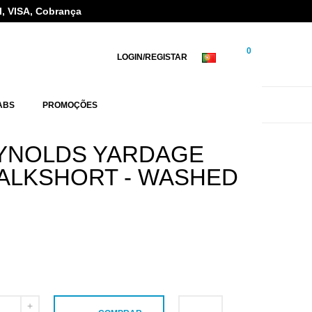
l, VISA, Cobrança
0
LOGIN/REGISTAR
ABS
PROMOÇÕES
YNOLDS YARDAGE
WALKSHORT - WASHED