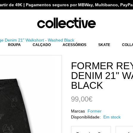
partir de 49€ | Pagamentos seguros por MBWay, Multibanco, PayPa
e Denim 21" Walkshort - Washed Black
ROUPA
CALÇADO
ACESSÓRIOS
SKATE
COLL
FORMER RE
DENIM 21" 
BLACK
99,00€
Marcas
Former
Disponibilidade:
Em stock