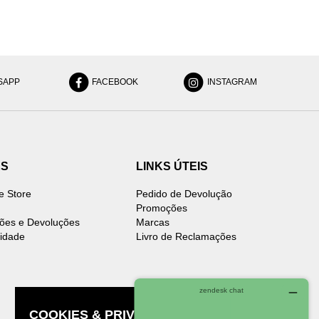
SAPP
FACEBOOK
INSTAGRAM
ES
LINKS ÚTEIS
e Store
Pedido de Devolução
Promoções
ões e Devoluções
Marcas
cidade
Livro de Reclamações
COOKIES & PRIVACIDADE