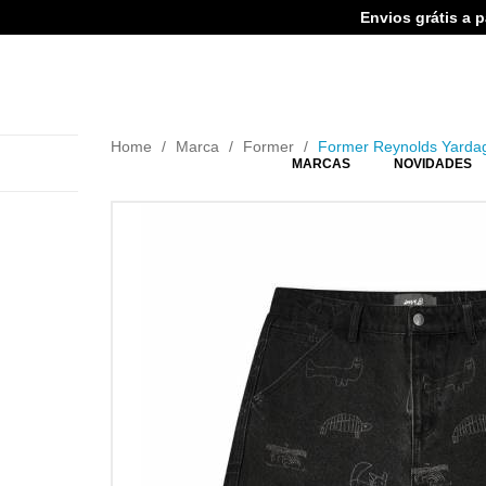
Envios grátis a 
Home
Marca
Former
Former Reynolds Yardag
MARCAS
NOVIDADES