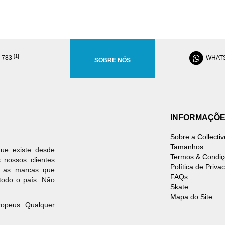
[1]
8 783
WHAT
SOBRE NÓS
INFORMAÇÕ
Sobre a Collectiv
Tamanhos
ue existe desde
Termos & Condiç
 nossos clientes
Política de Priva
s as marcas que
FAQs
todo o país. Não
Skate
Mapa do Site
uropeus. Qualquer