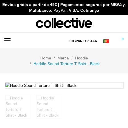
Envios grátis a partir de 49€ | Pagamentos seguros por MBWay,
Multibanco, PayPal, VISA, Cobrança
0
LOGIN/REGISTAR
Home
Marca
Hoddle
Hoddle Sound Torture T-Shirt - Black