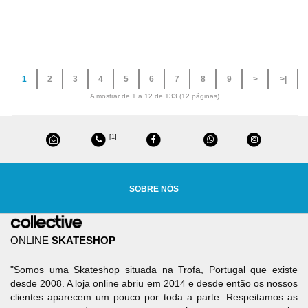
1
2
3
4
5
6
7
8
9
>
>|
A mostrar de 1 a 12 de 133 (12 páginas)
[1]
SOBRE NÓS
ONLINE
SKATESHOP
"Somos uma Skateshop situada na Trofa, Portugal que existe
desde 2008. A loja online abriu em 2014 e desde então os nossos
clientes aparecem um pouco por toda a parte. Respeitamos as