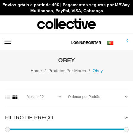
Envios grátis a partir de 49€ | Pagamentos seguros por MBWay,
Multibanco, PayPal, VISA, Cobrança
0
LOGIN/REGISTAR
OBEY
Home
Produtos Por Marca
Obey
FILTRO DE PREÇO