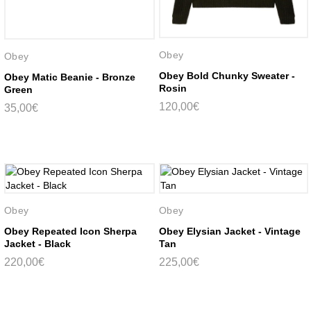
Obey
Obey
Obey Bold Chunky Sweater -
Obey Matic Beanie - Bronze
Rosin
Green
120,00€
35,00€
Obey
Obey
Obey Repeated Icon Sherpa
Obey Elysian Jacket - Vintage
Jacket - Black
Tan
220,00€
225,00€