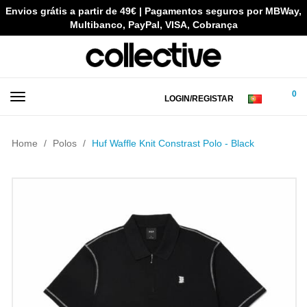
Envios grátis a partir de 49€ | Pagamentos seguros por MBWay,
Multibanco, PayPal, VISA, Cobrança
0
LOGIN/REGISTAR
Home
Polos
Huf Waffle Knit Constrast Polo - Black