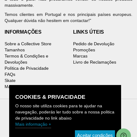
massivamente.
Temos clientes em Portugal e nos principais países europeus.
Qualquer dúvida não hesitem em contactar!"
INFORMAÇÕES
LINKS ÚTEIS
Sobre a Collective Store
Pedido de Devolução
Tamanhos
Promoções
Termos & Condições e
Marcas
Devoluções
Livro de Reclamações
Política de Privacidade
FAQs
Skate
Mapa do Site
COOKIES & PRIVACIDADE
O nosso site utiliza cookies para te ajudar na
navegação, poderás ler tudo sobre a nossa politica
de privacidade no link abaixo
Collective Store © 2026.
Mais informação +
[1]
CHAMADA PARA REDE MÓVEL NACIONAL
Aceitar condições