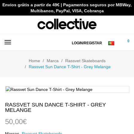
Envios grátis a partir de 49€ | Pagamentos seguros por MBWay,
Multibanco, PayPal, VISA, Cobrança
0
LOGIN/REGISTAR
Home
Marca
Rassvet Skateboards
Rassvet Sun Dance T-Shirt - Grey Melange
RASSVET SUN DANCE T-SHIRT - GREY
MELANGE
50,00€
Marcas
Rassvet Skateboards