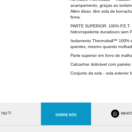
acampamento, graças ao isolamen
Além disso, têm sola de borracha
firme.
PARTE SUPERIOR: 100% P.E.T. r
hidrorrepelente duradouro sem 
Isolamento Thermoball™ 100% em
quentes, mesmo quando molha
Parte superior em forro de malh
Calcanhar dobrável com painéis l
Conjunto da sola - sola exterior
[1]
8 783
WHAT
SOBRE NÓS