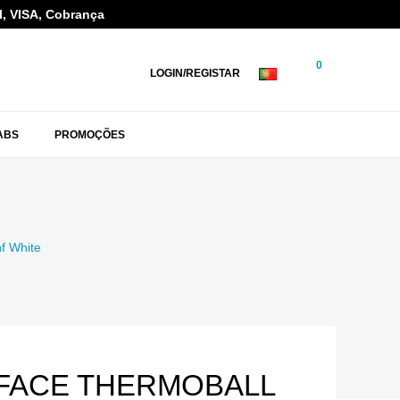
l, VISA, Cobrança
0
LOGIN/REGISTAR
ABS
PROMOÇÕES
nf White
FACE THERMOBALL