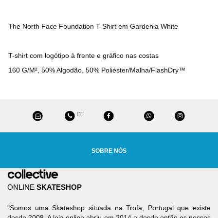
The North Face Foundation T-Shirt em Gardenia White
T-shirt com logótipo à frente e gráfico nas costas
160 G/M², 50% Algodão, 50% Poliéster/Malha/FlashDry™
[1]
SOBRE NÓS
ONLINE
SKATESHOP
"Somos uma Skateshop situada na Trofa, Portugal que existe
desde 2008. A loja online abriu em 2014 e desde então os nossos