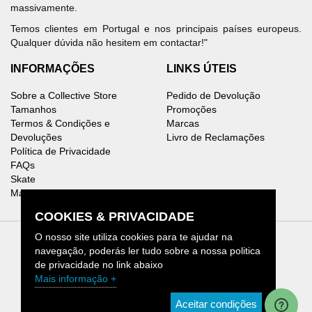
massivamente.
Temos clientes em Portugal e nos principais países europeus.
Qualquer dúvida não hesitem em contactar!"
INFORMAÇÕES
LINKS ÚTEIS
Sobre a Collective Store
Pedido de Devolução
Tamanhos
Promoções
Termos & Condições e
Marcas
Devoluções
Livro de Reclamações
Política de Privacidade
FAQs
Skate
Mapa do Site
COOKIES & PRIVACIDADE
O nosso site utiliza cookies para te ajudar na
navegação, poderás ler tudo sobre a nossa politica
de privacidade no link abaixo
Collective Store © 2026.
Mais informação +
[1]
CHAMADA PARA REDE MÓVEL NACIONAL
Aceitar condições