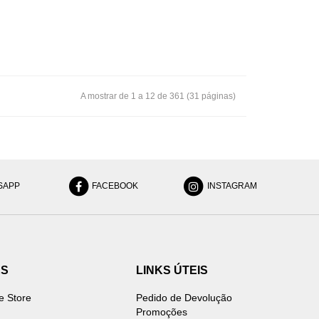
A mostrar de 1 a 12 de 361 (31 páginas)
SAPP
FACEBOOK
INSTAGRAM
ES
LINKS ÚTEIS
e Store
Pedido de Devolução
Promoções