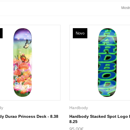
Novo
dy
Hardbody
y Durao Princess Deck - 8.38
Hardbody Stacked Spot Logo 
8.25
95,00€