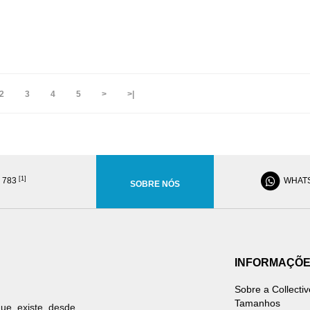
2
3
4
5
>
>|
[1]
8 783
WHAT
SOBRE NÓS
INFORMAÇÕ
Sobre a Collectiv
Tamanhos
ue existe desde