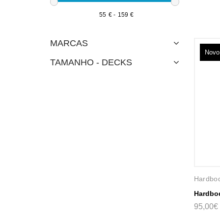
€
-
€
MARCAS
Novo
TAMANHO - DECKS
Hardbo
Hardbod
95,00€