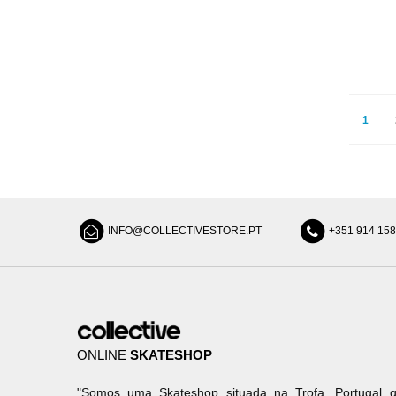
1
INFO@COLLECTIVESTORE.PT
+351 914 15
ONLINE
SKATESHOP
"Somos uma Skateshop situada na Trofa, Portugal q