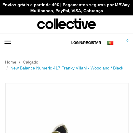
Envios grátis a partir de 49€ | Pagamentos seguros por MBWay,
Multibanco, PayPal, VISA, Cobrança
0
LOGIN/REGISTAR
Home
Calçado
New Balance Numeric 417 Franky Villani - Woodland / Black