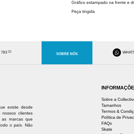
Gráfico estampado na frente e d
Peça tingida
[1]
8 783
WHAT
SOBRE NÓS
INFORMAÇÕ
Sobre a Collectiv
Tamanhos
ue existe desde
Termos & Condiç
 nossos clientes
Política de Priva
s as marcas que
FAQs
todo o país. Não
Skate