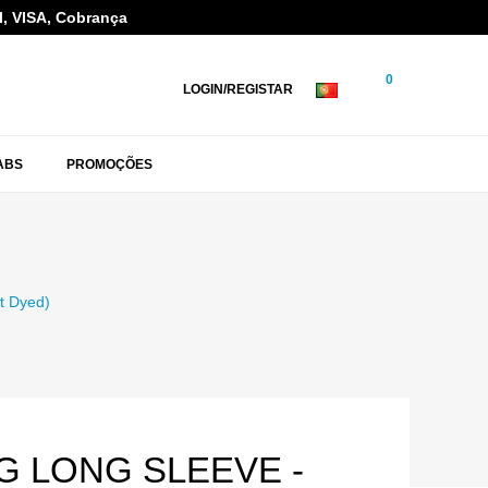
l, VISA, Cobrança
0
LOGIN/REGISTAR
ABS
PROMOÇÕES
t Dyed)
G LONG SLEEVE -