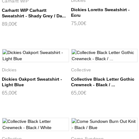
Dickies
Carhartt WIP
Dickies Loretto Sweatshirt -
Carhartt WIP Carhartt
Ecru
Sweatshirt - Shady Grey / Da...
75,00€
89,00€
Dickies
Collective
Dickies Oakport Sweatshirt -
Collective Black Letter Gothic
Light Blue
Crewneck - Black / ...
65,00€
65,00€
Collective
Come Sundown