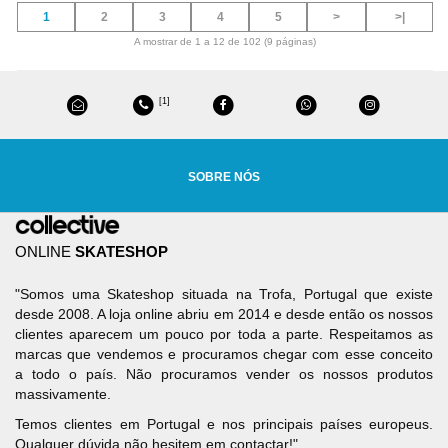
1
2
3
4
5
>
>|
A mostrar de 1 a 12 de 102 (9 páginas)
[1]
SOBRE NÓS
ONLINE
SKATESHOP
"Somos uma Skateshop situada na Trofa, Portugal que existe
desde 2008. A loja online abriu em 2014 e desde então os nossos
clientes aparecem um pouco por toda a parte. Respeitamos as
marcas que vendemos e procuramos chegar com esse conceito
a todo o país. Não procuramos vender os nossos produtos
massivamente.
Temos clientes em Portugal e nos principais países europeus.
Qualquer dúvida não hesitem em contactar!"