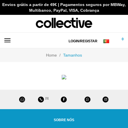
Envios grátis a partir de 49€ | Pagamentos seguros por MBWay,
Multibanco, PayPal, VISA, Cobrança
0
LOGIN/REGISTAR
Home
Tamanhos
[1]
SOBRE NÓS