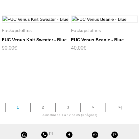
Fackupclothes
Fackupclothes
FUC Venus Knit Sweater - Blue
FUC Venus Beanie - Blue
90,00€
40,00€
1
2
3
>
>|
A mostrar de 1 a 12 de 35 (3 páginas)
[1]