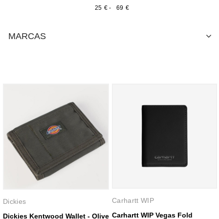
€
-
€
MARCAS
Carhartt WIP
Dickies
Carhartt WIP Vegas Fold
Dickies Kentwood Wallet - Olive